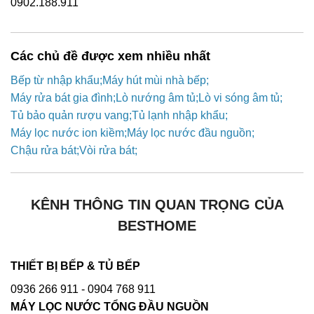
0902.188.911
Các chủ đề được xem nhiều nhất
Bếp từ nhập khẩu
Máy hút mùi nhà bếp
Máy rửa bát gia đình
Lò nướng âm tủ
Lò vi sóng âm tủ
Tủ bảo quản rượu vang
Tủ lạnh nhập khẩu
Máy lọc nước ion kiềm
Máy lọc nước đầu nguồn
Chậu rửa bát
Vòi rửa bát
KÊNH THÔNG TIN QUAN TRỌNG CỦA
BESTHOME
THIẾT BỊ BẾP & TỦ BẾP
0936 266 911
- 0904 768 911
MÁY LỌC NƯỚC TỔNG ĐẦU NGUỒN