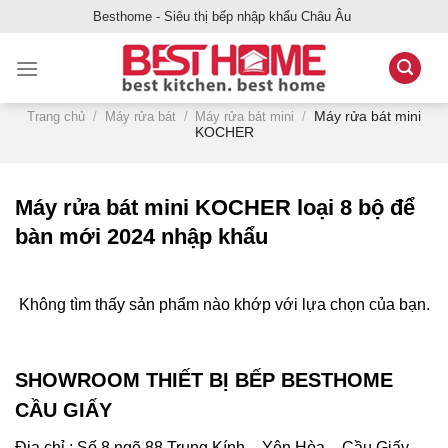
Bỏ
Besthome - Siêu thị bếp nhập khẩu Châu Âu
qua
nội
dung
Máy rửa bát mini
Trang chủ
/
Máy rửa bát
/
Máy rửa bát mini
/
KOCHER
Máy rửa bát mini KOCHER loại 8 bộ để
bàn mới 2024 nhập khẩu
Không tìm thấy sản phẩm nào khớp với lựa chọn của bạn.
SHOWROOM THIẾT BỊ BẾP BESTHOME
CẦU GIẤY
Địa chỉ : Số 8 ngõ 88 Trung Kính – Yên Hòa – Cầu Giấy –