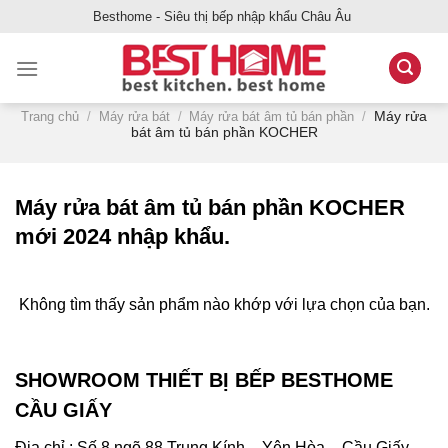
Bỏ
Besthome - Siêu thị bếp nhập khẩu Châu Âu
qua
nội
dung
Máy rửa
Trang chủ
/
Máy rửa bát
/
Máy rửa bát âm tủ bán phần
/
bát âm tủ bán phần KOCHER
Máy rửa bát âm tủ bán phần KOCHER
mới 2024 nhập khẩu.
Không tìm thấy sản phẩm nào khớp với lựa chọn của bạn.
SHOWROOM THIẾT BỊ BẾP BESTHOME
CẦU GIẤY
Địa chỉ : Số 8 ngõ 88 Trung Kính – Yên Hòa – Cầu Giấy –