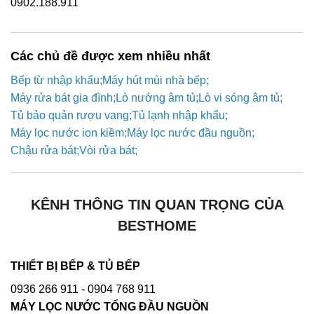
0902.188.911
Các chủ đề được xem nhiều nhất
Bếp từ nhập khẩu
Máy hút mùi nhà bếp
Máy rửa bát gia đình
Lò nướng âm tủ
Lò vi sóng âm tủ
Tủ bảo quản rượu vang
Tủ lạnh nhập khẩu
Máy lọc nước ion kiềm
Máy lọc nước đầu nguồn
Chậu rửa bát
Vòi rửa bát
KÊNH THÔNG TIN QUAN TRỌNG CỦA
BESTHOME
THIẾT BỊ BẾP & TỦ BẾP
0936 266 911
- 0904 768 911
MÁY LỌC NƯỚC TỔNG ĐẦU NGUỒN