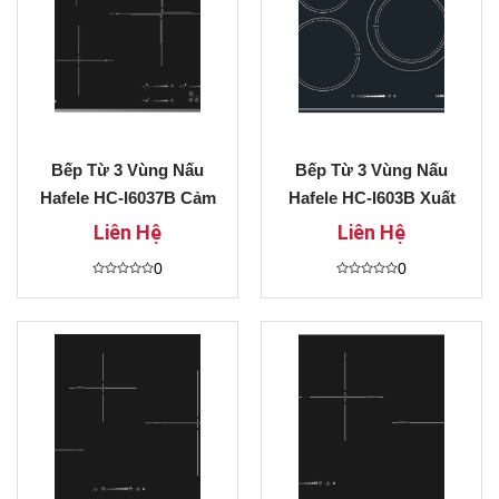
Bếp Từ 3 Vùng Nấu
Bếp Từ 3 Vùng Nấu
Hafele HC-I6037B Cảm
Hafele HC-I603B Xuất
Ứng Dạng Trượt Thông
Xứ Châu Âu Trả Góp
Liên Hệ
Liên Hệ
Minh Trả Góp Không
0%
0
0
Lãi Suất
Được
Được
xếp
xếp
hạng
hạng
0
0
5
5
sao
sao