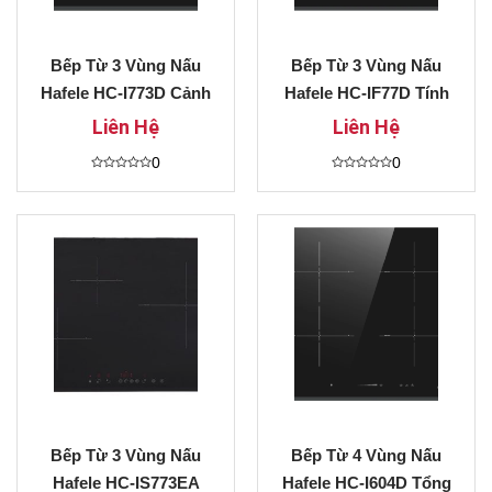
Bếp Từ 3 Vùng Nấu
Bếp Từ 3 Vùng Nấu
Hafele HC-I773D Cảnh
Hafele HC-IF77D Tính
Báo Nhiệt Dư Cho
Năng Gia Nhiệt Nhanh
Liên Hệ
Liên Hệ
Từng Vùng Nấu Giá Tốt
Booster Trả Góp 0%
0
0
Được
Được
xếp
xếp
hạng
hạng
0
0
5
5
sao
sao
Bếp Từ 3 Vùng Nấu
Bếp Từ 4 Vùng Nấu
Hafele HC-IS773EA
Hafele HC-I604D Tổng