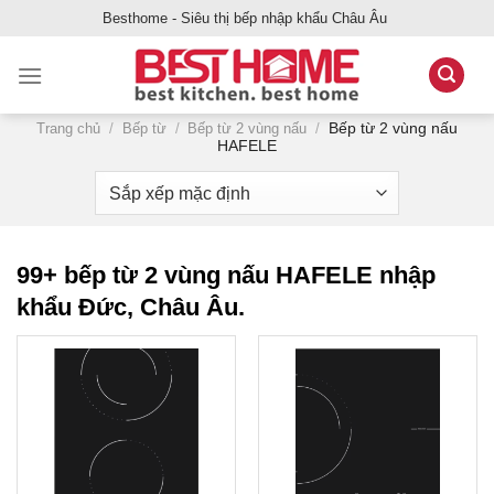
Bỏ
Besthome - Siêu thị bếp nhập khẩu Châu Âu
qua
nội
dung
Bếp từ 2 vùng nấu
Trang chủ
/
Bếp từ
/
Bếp từ 2 vùng nấu
/
HAFELE
99+ bếp từ 2 vùng nấu HAFELE nhập
khẩu Đức, Châu Âu.