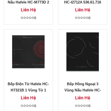
Nấu Hafele HC-M773D 2
HC-I2712A 536.61.716
Vùng Từ 1 Vùng Điện
Liên Hệ
Liên Hệ
Giá Ưu Đãi
0
0
Được
Được
xếp
xếp
hạng
hạng
0
0
5
5
sao
sao
Bếp Điện Từ Hafele HC-
Bếp Hồng Ngoại 3
H7321B 1 Vùng Từ 1
Vùng Nấu Hafele HC-
Vùng Hông Ngoại Giá
R603D Điều Khiển
Liên Hệ
Liên Hệ
Ưu Đãi
Trượt Cảm Ứng Slider
0
0
Control Trả Góp 0%
Được
Được