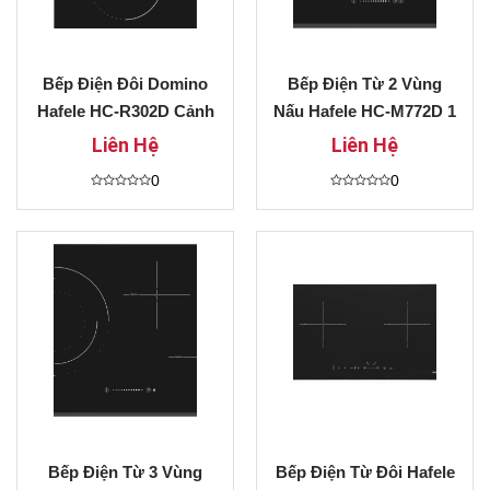
Bếp Điện Đôi Domino
Bếp Điện Từ 2 Vùng
Hafele HC-R302D Cảnh
Nấu Hafele HC-M772D 1
Báo Nhiệt Dư Cho
Vùng Từ Và 1 Vùng
Liên Hệ
Liên Hệ
Từng Vùng Nấu Ưu Đãi
Điện Trả Góp 0%
0
0
Tốt
Được
Được
xếp
xếp
hạng
hạng
0
0
5
5
sao
sao
Bếp Điện Từ 3 Vùng
Bếp Điện Từ Đôi Hafele