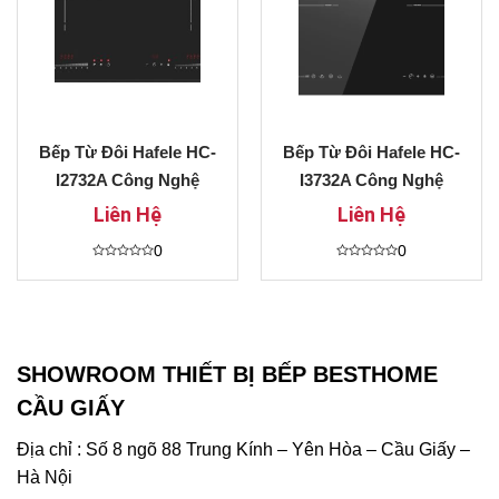
Bếp Từ Đôi Hafele HC-
Bếp Từ Đôi Hafele HC-
I2732A Công Nghệ
I3732A Công Nghệ
Inverter Tiết Kiệm Điện
Inverter Tiết Kiệm Điện
Liên Hệ
Liên Hệ
Năng Trả Góp 0%
Hiệu Quả Giá Cực Sốc
0
0
Được
Được
xếp
xếp
hạng
hạng
0
0
5
5
sao
sao
SHOWROOM THIẾT BỊ BẾP BESTHOME
CẦU GIẤY
Địa chỉ : Số 8 ngõ 88 Trung Kính – Yên Hòa – Cầu Giấy –
Hà Nội