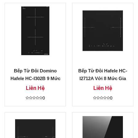
hạng
hạng
0
0
5
5
sao
sao
Bếp Từ Đôi Domino
Bếp Từ Đôi Hafele HC-
Hafele HC-I302B 9 Mức
I2712A Với 8 Mức Gia
Gia Nhiệt Giá Ưu Đãi
Nhiệt Ưu Đãi Lớn
Liên Hệ
Liên Hệ
Đặc Biệt
0
0
Được
Được
xếp
xếp
hạng
hạng
0
0
5
5
sao
sao