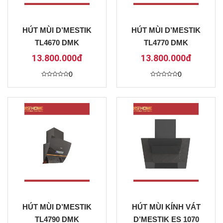
HÚT MÙI D’MESTIK
HÚT MÙI D’MESTIK
TL4670 DMK
TL4770 DMK
13.800.000đ
13.800.000đ
0
0
Được
Được
xếp
xếp
hạng
hạng
0
0
5
5
sao
sao
HÚT MÙI D’MESTIK
HÚT MÙI KÍNH VÁT
TL4790 DMK
D’MESTIK ES 1070