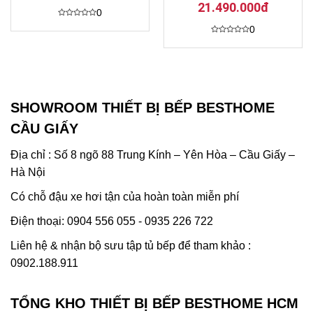
21.490.000đ
0
Được
0
xếp
hạng
Được
0
xếp
5
hạng
sao
0
5
sao
SHOWROOM THIẾT BỊ BẾP BESTHOME
CẦU GIẤY
Địa chỉ : Số 8 ngõ 88 Trung Kính – Yên Hòa – Cầu Giấy –
Hà Nội
Có chỗ đậu xe hơi tận của hoàn toàn miễn phí
Điện thoại: 0904 556 055 - 0935 226 722
Liên hệ & nhận bộ sưu tập tủ bếp để tham khảo :
0902.188.911
TỔNG KHO THIẾT BỊ BẾP BESTHOME HCM