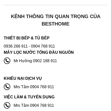
KÊNH THÔNG TIN QUAN TRỌNG CỦA
BESTHOME
THIẾT BỊ BẾP & TỦ BẾP
0936 266 911
- 0904 768 911
MÁY LỌC NƯỚC TỔNG ĐẦU NGUỒN
Mr Hưởng 0902 188 911
KHIẾU NẠI DỊCH VỤ
Mrs Tâm 0904 768 911
VIỆC LÀM & TUYỂN DỤNG
Mrs Tâm 0904 768 911