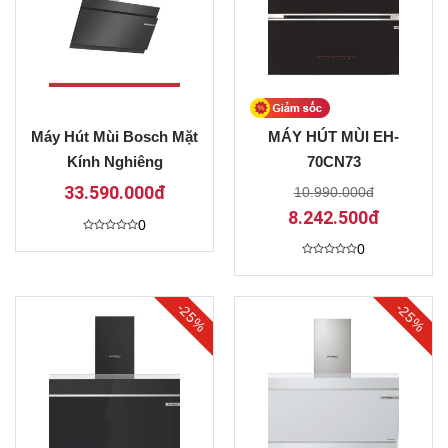
Máy Hút Mùi Bosch Mặt
MÁY HÚT MÙI EH-
Kính Nghiêng
70CN73
HMH.DWK97JQ60B
33.590.000đ
10.990.000đ
Series 6
8.242.500đ
0
Được
0
xếp
hạng
Được
0
xếp
5
hạng
sao
0
-25%
-25%
5
sao