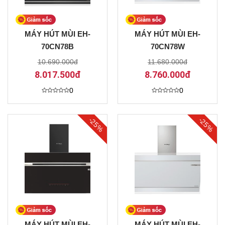
MÁY HÚT MÙI EH-
MÁY HÚT MÙI EH-
70CN78B
70CN78W
10.690.000đ
11.680.000đ
8.017.500đ
8.760.000đ
0
0
Được
Được
xếp
xếp
hạng
hạng
0
0
-25%
-25%
5
5
sao
sao
MÁY HÚT MÙI EH-
MÁY HÚT MÙI EH-