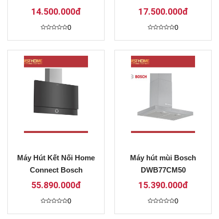
DMK
14.500.000đ
17.500.000đ
0
0
Được
Được
xếp
xếp
hạng
hạng
0
0
5
5
sao
sao
Máy Hút Kết Nối Home
Máy hút mùi Bosch
Connect Bosch
DWB77CM50
HMH.DWF97RV60B
55.890.000đ
15.390.000đ
Series 8
0
0
Được
Được
xếp
xếp