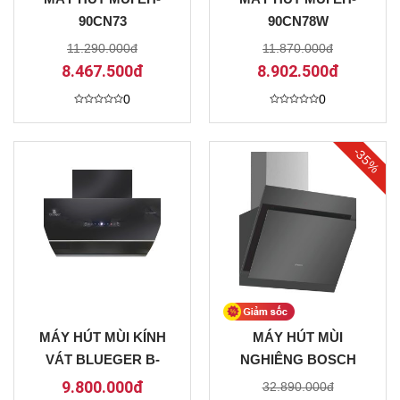
90CN73
90CN78W
11.290.000đ
11.870.000đ
8.467.500đ
8.902.500đ
0
0
Được
Được
xếp
xếp
hạng
hạng
0
0
-35%
5
5
sao
sao
MÁY HÚT MÙI KÍNH
MÁY HÚT MÙI
VÁT BLUEGER B-
NGHIÊNG BOSCH
V70SMART
DWK67CM60B
9.800.000đ
32.890.000đ