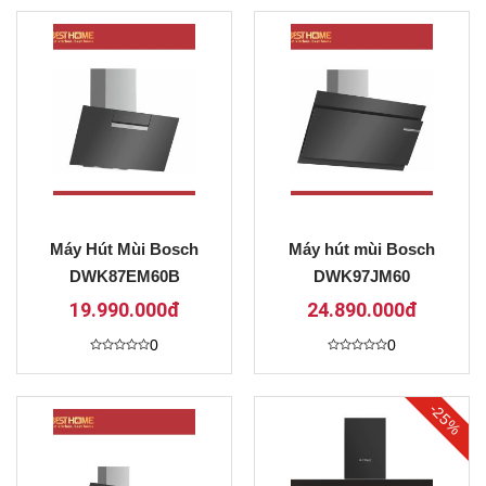
hạng
hạng
0
0
5
5
sao
sao
Máy Hút Mùi Bosch
Máy hút mùi Bosch
DWK87EM60B
DWK97JM60
19.990.000đ
24.890.000đ
0
0
Được
Được
xếp
xếp
hạng
hạng
0
0
-25%
5
5
sao
sao