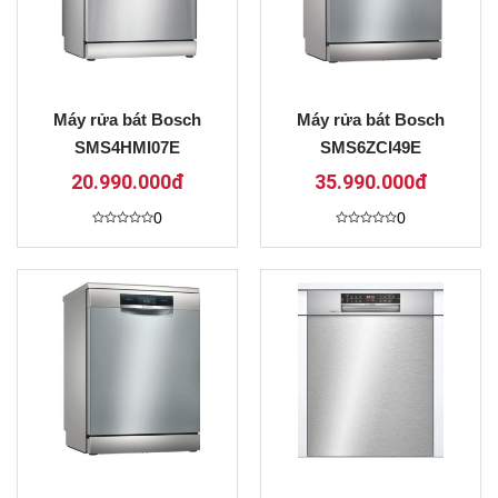
Máy rửa bát Bosch
Máy rửa bát Bosch
SMS4HMI07E
SMS6ZCI49E
20.990.000đ
35.990.000đ
0
0
Được
Được
xếp
xếp
hạng
hạng
0
0
5
5
sao
sao