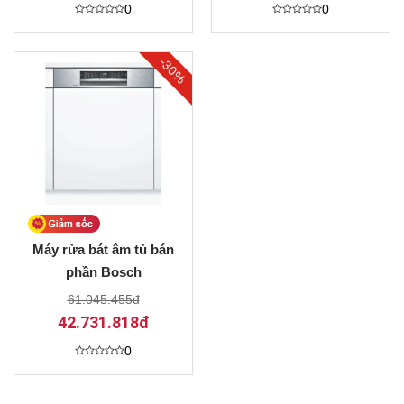
0
0
Được
Được
xếp
xếp
hạng
hạng
0
0
-30%
5
5
sao
sao
Máy rửa bát âm tủ bán
phần Bosch
SMI68MS04E Serie 6
61.045.455đ
42.731.818đ
0
Được
xếp
hạng
0