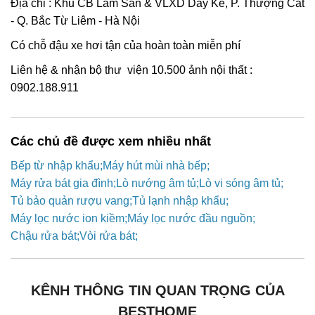
Địa chỉ : Khu CB Lâm Sản & VLXD Dày Kẻ, P. Thượng Cát
- Q. Bắc Từ Liêm - Hà Nội
Có chỗ đậu xe hơi tận của hoàn toàn miễn phí
Liên hệ & nhận bộ thư viện 10.500 ảnh nội thất :
0902.188.911
Các chủ đề được xem nhiều nhất
Bếp từ nhập khẩu
Máy hút mùi nhà bếp
Máy rửa bát gia đình
Lò nướng âm tủ
Lò vi sóng âm tủ
Tủ bảo quản rượu vang
Tủ lạnh nhập khẩu
Máy lọc nước ion kiềm
Máy lọc nước đầu nguồn
Chậu rửa bát
Vòi rửa bát
KÊNH THÔNG TIN QUAN TRỌNG CỦA
BESTHOME