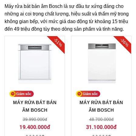
Máy rửa bát bán âm Bosch là sự đầu tư xứng đáng cho
những ai coi trọng chất lượng, hiệu suất và thẩm mỹ trong
không gian bếp, với mức giá dao động từ khoảng 15 triệu
đến 49 triệu đồng tùy theo dòng sản phẩm và tính năng.
-51%
-36%
MÁY RỬA BÁT BÁN
MÁY RỬA BÁT BÁN
ÂM BOSCH
ÂM BOSCH
SMI4HCS48E SERIE 4
SMI8TCS01E SERIE 8
39.990.000đ
48.700.000đ
14 BỘ
14 BỘ SẤY ZEOLITH
19.400.000đ
31.100.000đ