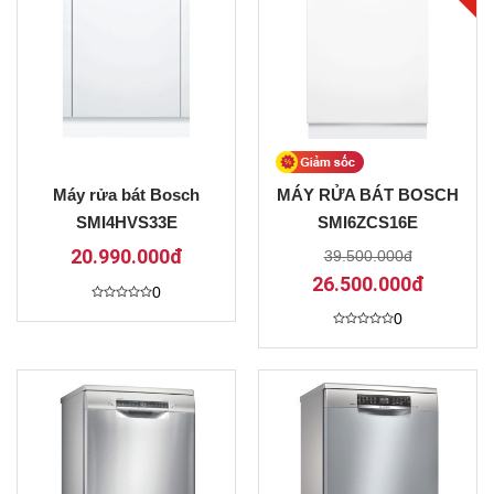
Máy rửa bát Bosch
MÁY RỬA BÁT BOSCH
SMI4HVS33E
SMI6ZCS16E
20.990.000đ
39.500.000đ
26.500.000đ
0
Được
0
xếp
hạng
Được
0
xếp
5
hạng
sao
0
5
sao