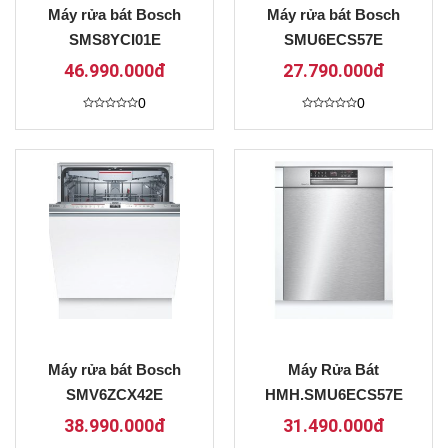
Máy rửa bát Bosch
Máy rửa bát Bosch
SMS8YCI01E
SMU6ECS57E
46.990.000đ
27.790.000đ
0
0
Được
Được
xếp
xếp
hạng
hạng
0
0
5
5
sao
sao
Máy rửa bát Bosch
Máy Rửa Bát
SMV6ZCX42E
HMH.SMU6ECS57E
38.990.000đ
31.490.000đ