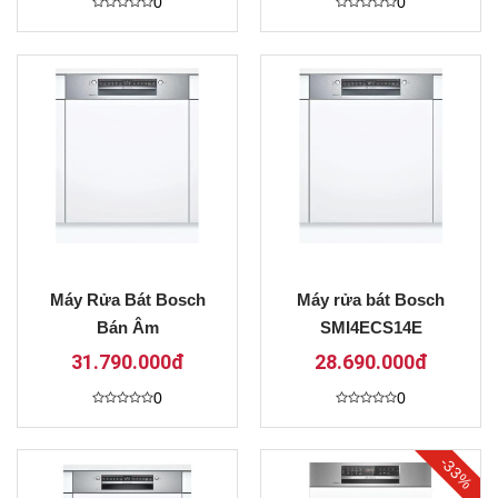
0
0
Được
Được
xếp
xếp
hạng
hạng
0
0
5
5
sao
sao
Máy Rửa Bát Bosch
Máy rửa bát Bosch
Bán Âm
SMI4ECS14E
HMH.SMI4HCS48E
31.790.000đ
28.690.000đ
Series 4
0
0
Được
Được
xếp
xếp
hạng
hạng
0
0
-33%
5
5
sao
sao