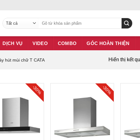
DỊCH VỤ
VIDEO
COMBO
GÓC HOÀN THIỆN
Hiển thị kết q
y hút mùi chữ T CATA
-30%
-30%