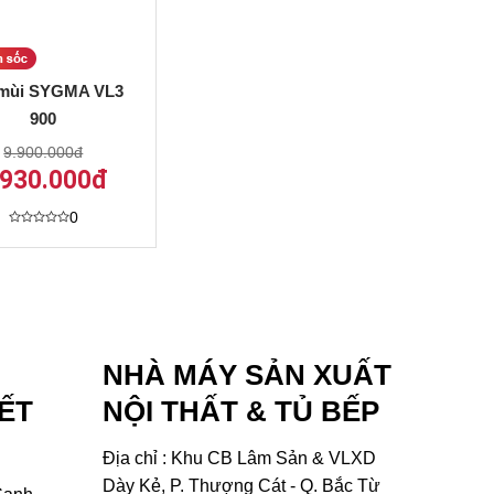
 mùi SYGMA VL3
900
9.900.000đ
.930.000đ
0
Được
xếp
hạng
0
5
sao
NHÀ MÁY SẢN XUẤT
ẾT
NỘI THẤT & TỦ BẾP
Địa chỉ : Khu CB Lâm Sản & VLXD
Dày Kẻ, P. Thượng Cát - Q. Bắc Từ