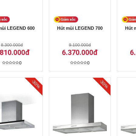
mùi LEGEND 600
Hút mùi LEGEND 700
Hút 
8.300.000đ
9.100.000đ
.810.000đ
6.370.000đ
6
0
0
Được
Được
xếp
xếp
hạng
hạng
0
0
-30%
-30%
5
5
sao
sao