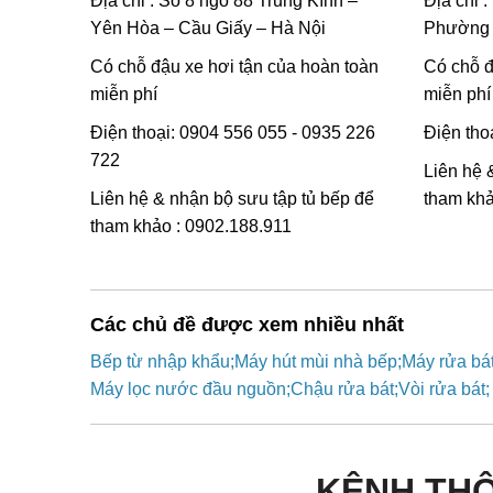
Địa chỉ : Số 8 ngõ 88 Trung Kính –
Địa chỉ 
Yên Hòa – Cầu Giấy – Hà Nội
Phường 
Có chỗ đậu xe hơi tận của hoàn toàn
Có chỗ đ
miễn phí
miễn phí
Điện thoại: 0904 556 055 - 0935 226
Điện tho
722
Liên hệ 
Liên hệ & nhận bộ sưu tập tủ bếp để
tham khả
tham khảo : 0902.188.911
Các chủ đề được xem nhiều nhất
Bếp từ nhập khẩu
Máy hút mùi nhà bếp
Máy rửa bát
Máy lọc nước đầu nguồn
Chậu rửa bát
Vòi rửa bát
KÊNH TH