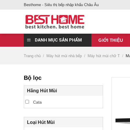
Bỏ
Besthome - Siêu thị bếp nhập khẩu Châu Âu
qua
nội
dung
DANH MỤC SẢN PHẨM
GIỚI THIỆU
Má
Trang chủ
/
Máy hút mùi nhà bếp
/
Máy hút mùi chữ T
/
Bộ lọc
Hãng Hút Mùi
Cata
Loại Hút Mùi