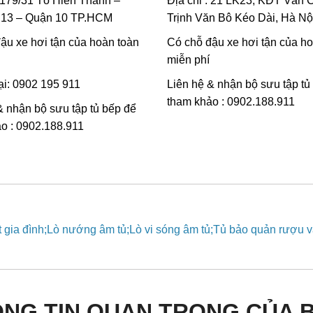
: 179/31 Tô Hiến Thành –
Địa chỉ : 21 LK23, KĐT Vân 
13 – Quận 10 TP.HCM
Trịnh Văn Bô Kéo Dài, Hà Nộ
ậu xe hơi tận của hoàn toàn
Có chỗ đậu xe hơi tận của h
miễn phí
ại: 0902 195 911
Liên hệ & nhận bộ sưu tập tủ
tham khảo : 0902.188.911
& nhận bộ sưu tập tủ bếp để
o : 0902.188.911
 gia đình
Lò nướng âm tủ
Lò vi sóng âm tủ
Tủ bảo quản rượu 
ÔNG TIN QUAN TRỌNG CỦA 