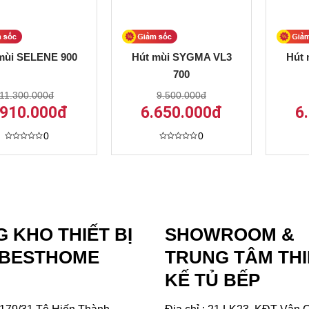
mùi SELENE 900
Hút mùi SYGMA VL3
Hút
700
11.300.000đ
9.500.000đ
.910.000đ
6.650.000đ
6
0
0
Được
Được
xếp
xếp
hạng
hạng
0
0
5
5
sao
sao
 KHO THIẾT BỊ
SHOWROOM &
 BESTHOME
TRUNG TÂM THI
KẾ TỦ BẾP