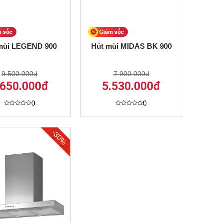
mùi LEGEND 900
Hút mùi MIDAS BK 900
9.500.000đ
7.900.000đ
.650.000đ
5.530.000đ
0
0
Được
Được
xếp
xếp
hạng
hạng
0
0
-30%
5
5
sao
sao