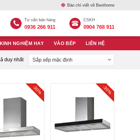
Báo chí viết về Besthome
Tư vấn bán hàng
CSKH
0936 266 911
0904 768 911
KINH NGHIỆM HAY
VÀO BẾP
LIÊN HỆ
uả duy nhất
-30%
-30%