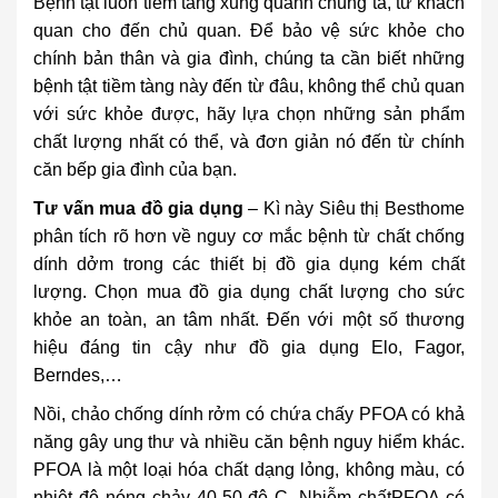
Bệnh tật luôn tiềm tàng xung quanh chúng ta, từ khách
quan cho đến chủ quan. Để bảo vệ sức khỏe cho
chính bản thân và gia đình, chúng ta cần biết những
bệnh tật tiềm tàng này đến từ đâu, không thể chủ quan
với sức khỏe được, hãy lựa chọn những sản phẩm
chất lượng nhất có thể, và đơn giản nó đến từ chính
căn bếp gia đình của bạn.
Tư vấn mua đồ gia dụng
– Kì này Siêu thị Besthome
phân tích rõ hơn về nguy cơ mắc bệnh từ chất chống
dính dởm trong các thiết bị đồ gia dụng kém chất
lượng. Chọn mua đồ gia dụng chất lượng cho sức
khỏe an toàn, an tâm nhất. Đến với một số thương
hiệu đáng tin cậy như đồ gia dụng Elo, Fagor,
Berndes,…
Nồi, chảo chống dính rởm có chứa chấy PFOA có khả
năng gây ung thư và nhiều căn bệnh nguy hiểm khác.
PFOA là một loại hóa chất dạng lỏng, không màu, có
nhiệt độ nóng chảy 40-50 độ C. Nhiễm chấtPFOA có