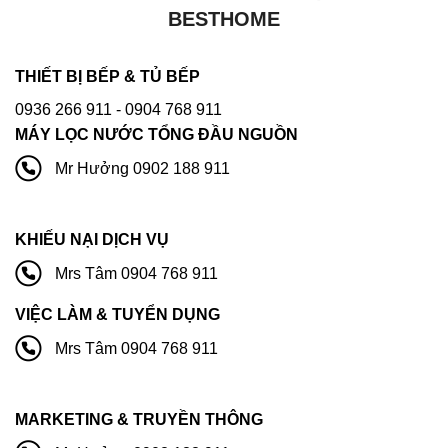
BESTHOME
THIẾT BỊ BẾP & TỦ BẾP
0936 266 911
- 0904 768 911
MÁY LỌC NƯỚC TỔNG ĐẦU NGUỒN
Mr Hưởng 0902 188 911
KHIẾU NẠI DỊCH VỤ
Mrs Tâm 0904 768 911
VIỆC LÀM & TUYỂN DỤNG
Mrs Tâm 0904 768 911
MARKETING & TRUYỀN THÔNG