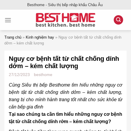
Bỏ
Besthome - Siêu thị bếp nhập khẩu Châu Âu
qua
nội
dung
Trang chủ
»
Kinh nghiệm hay
»
Nguy cơ bệnh tất từ chất chống dính
dởm – kém chất lượng
Nguy cơ bệnh tất từ chất chống dính
dởm – kém chất lượng
27/12/2023
besthome
Cùng Siêu thị bếp Besthome tìm hiểu những nguy cơ
bệnh tật từ chất chống dính dởm – kém chất lượng,
trang bị cho mình hành trang tốt nhất cho sức khỏe từ
căn bếp gia đình
Tại sao chúng ta cần tìm hiểu những nguy cơ bệnh
tật từ chất chống dính rởm – kém chất lượng?