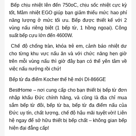
Bếp chịu nhiệt lên đến 750oC, chịu sốc nhiệt cực kỳ
tốt, Mâm nhiệt EGO giúp bạn giảm thiểu mức hao phí
năng lượng ở mức tối ưu. Bếp được thiết kế với 2
vùng nấu riêng biệt (1 bếp từ, 1 hồng ngoại). Công
suất bếp cựu lớn đến 4600W.
Chế độ chống tràn, khóa trẻ em, cảnh báo nhiệt dư
cho từng khu vực nấu ăn và với chức năng hẹn giờ
trên mỗi vùng nấu thì giờ đây bạn có thể yên tâm về
việc nấu nướng rồi chứ!
Bếp từ đa điểm Kocher thế hệ mới DI-866GE
BestHome – nơi cung cấp cho bạn thiết bị
bếp từ đơn
nhập khẩu Đức chính hãng
, và cũng là địa chỉ mua
sắm
bếp từ đôi
,
bếp từ ba
, bếp từ đa điểm nấu của
Đức uy tín, chất lượng, chế độ hậu mãi tuyệt vời! Liên
hệ ngay để sở hữu thiết bị bếp chất – không gian bếp
hiện đại đẳng cấp!