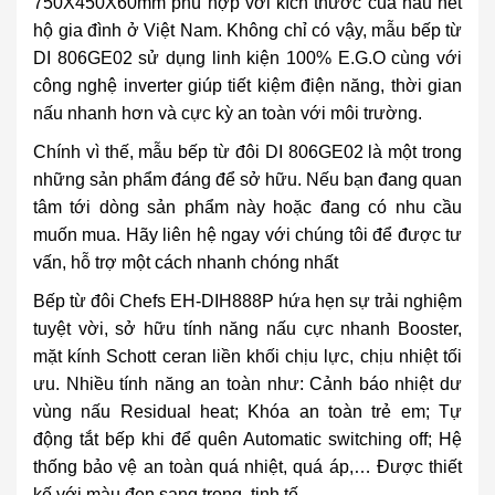
750X450X60mm phù hợp với kích thước của hầu hết
hộ gia đình ở Việt Nam. Không chỉ có vậy, mẫu bếp từ
DI 806GE02 sử dụng linh kiện 100% E.G.O cùng với
công nghệ inverter giúp tiết kiệm điện năng, thời gian
nấu nhanh hơn và cực kỳ an toàn với môi trường.
Chính vì thế, mẫu bếp từ đôi DI 806GE02 là một trong
những sản phẩm đáng để sở hữu. Nếu bạn đang quan
tâm tới dòng sản phẩm này hoặc đang có nhu cầu
muốn mua. Hãy liên hệ ngay với chúng tôi để được tư
vấn, hỗ trợ một cách nhanh chóng nhất
Bếp từ đôi Chefs EH-DIH888P
hứa hẹn sự trải nghiệm
tuyệt vời, sở hữu tính năng nấu cực nhanh Booster,
mặt kính Schott ceran liền khối chịu lực, chịu nhiệt tối
ưu. Nhiều tính năng an toàn như: Cảnh báo nhiệt dư
vùng nấu Residual heat; Khóa an toàn trẻ em; Tự
động tắt bếp khi để quên Automatic switching off; Hệ
thống bảo vệ an toàn quá nhiệt, quá áp,… Được thiết
kế với màu đen sang trọng, tinh tế.