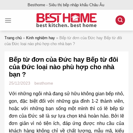
Bỏ
Besthome - Siêu thị bếp nhập khẩu Châu Âu
qua
nội
dung
Trang chủ
»
Kinh nghiệm hay
»
Bếp từ đơn của Đức hay Bếp từ đôi
của Đức loại nào phù hợp cho nhà bạn ?
Bếp từ đơn của Đức hay Bếp từ đôi
của Đức loại nào phù hợp cho nhà
bạn ?
25/12/2023
besthome
Với những ngôi nhà đang sử hữu không gian bếp nhỏ,
gọn, đặc biệt đối với những gia đình 1-2 thành viên,
hoặc với những bạn sống một mình thì có lẽ bếp từ
đơn của Đức sẽ là sự lựa chọn khá hoàn hảo. Bởi lẽ
đơn giản vì nó tiện ích, đáp ứng được nhu cầu của
khách hàng không chỉ về chất lượng, mẫu mã, kiểu