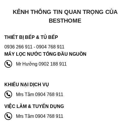
KÊNH THÔNG TIN QUAN TRỌNG CỦA
BESTHOME
THIẾT BỊ BẾP & TỦ BẾP
0936 266 911
- 0904 768 911
MÁY LỌC NƯỚC TỔNG ĐẦU NGUỒN
Mr Hưởng 0902 188 911
KHIẾU NẠI DỊCH VỤ
Mrs Tâm 0904 768 911
VIỆC LÀM & TUYỂN DỤNG
Mrs Tâm 0904 768 911