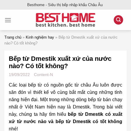
Bỏ
Besthome - Siêu thị bếp nhập khẩu Châu Âu
qua
nội
dung
Trang chủ
»
Kinh nghiệm hay
»
Bếp từ Dmestik xuất xứ của nước
nào? Có tốt không?
Bếp từ Dmestik xuất xứ của nước
nào? Có tốt không?
19/09/2022
Content-N
Các loại bếp từ có nguồn gốc từ châu Âu luôn được
săn đón vì thiết kế vô cùng bắt mắt cùng những tính
năng hiện đại. Một trong những dòng bếp từ bán chạy
nhất ở Việt Nam hiện nay là Dmestik. Trong bài viết
này, chúng ta hãy tìm hiểu
bếp từ Dmestik có xuất
xứ từ nước nào và bếp từ Dmestik có tốt không
nhé!