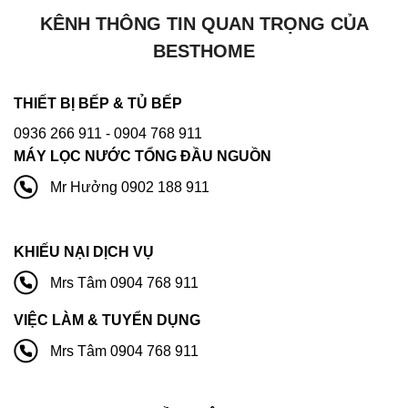
KÊNH THÔNG TIN QUAN TRỌNG CỦA
BESTHOME
THIẾT BỊ BẾP & TỦ BẾP
0936 266 911
- 0904 768 911
MÁY LỌC NƯỚC TỔNG ĐẦU NGUỒN
Mr Hưởng 0902 188 911
KHIẾU NẠI DỊCH VỤ
Mrs Tâm 0904 768 911
VIỆC LÀM & TUYỂN DỤNG
Mrs Tâm 0904 768 911