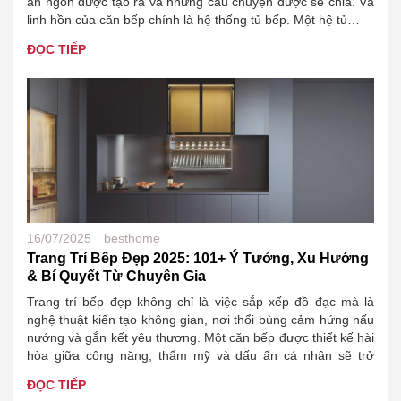
ăn ngon được tạo ra và những câu chuyện được sẻ chia. Và
linh hồn của căn bếp chính là hệ thống tủ bếp. Một hệ tủ…
ĐỌC TIẾP
16/07/2025
besthome
Trang Trí Bếp Đẹp 2025: 101+ Ý Tưởng, Xu Hướng
& Bí Quyết Từ Chuyên Gia
Trang trí bếp đẹp không chỉ là việc sắp xếp đồ đạc mà là
nghệ thuật kiến tạo không gian, nơi thổi bùng cảm hứng nấu
nướng và gắn kết yêu thương. Một căn bếp được thiết kế hài
hòa giữa công năng, thẩm mỹ và dấu ấn cá nhân sẽ trở
thành trái tim…
ĐỌC TIẾP