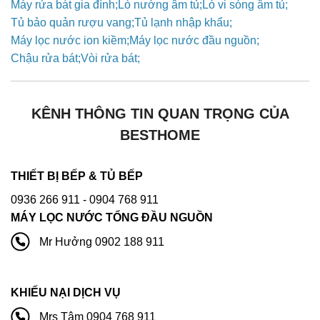
Máy rửa bát gia đình
Lò nướng âm tủ
Lò vi sóng âm tủ
Tủ bảo quản rượu vang
Tủ lạnh nhập khẩu
Máy lọc nước ion kiềm
Máy lọc nước đầu nguồn
Chậu rửa bát
Vòi rửa bát
KÊNH THÔNG TIN QUAN TRỌNG CỦA
BESTHOME
THIẾT BỊ BẾP & TỦ BẾP
0936 266 911
- 0904 768 911
MÁY LỌC NƯỚC TỔNG ĐẦU NGUỒN
Mr Hưởng 0902 188 911
KHIẾU NẠI DỊCH VỤ
Mrs Tâm 0904 768 911