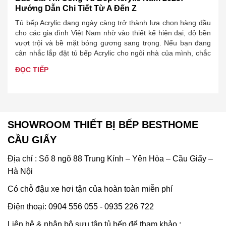
Hướng Dẫn Chi Tiết Từ A Đến Z
Tủ bếp Acrylic đang ngày càng trở thành lựa chọn hàng đầu
cho các gia đình Việt Nam nhờ vào thiết kế hiện đại, độ bền
vượt trội và bề mặt bóng gương sang trọng. Nếu bạn đang
cân nhắc lắp đặt tủ bếp Acrylic cho ngôi nhà của mình, chắc
chắn câu hỏi “Báo…
ĐỌC TIẾP
SHOWROOM THIẾT BỊ BẾP BESTHOME
CẦU GIẤY
Địa chỉ : Số 8 ngõ 88 Trung Kính – Yên Hòa – Cầu Giấy –
Hà Nội
Có chỗ đậu xe hơi tận của hoàn toàn miễn phí
Điện thoại: 0904 556 055 - 0935 226 722
Liên hệ & nhận bộ sưu tập tủ bếp để tham khảo :