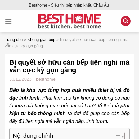
Bỏ
Besthome - Siêu thị bếp nhập khẩu Châu Âu
qua
nội
dung
Trang chủ
»
Không gian bếp
»
Bí quyết sở hữu căn bếp tiện nghi mà
vẫn cực kỳ gọn gàng
Bí quyết sở hữu căn bếp tiện nghi mà
vẫn cực kỳ gọn gàng
30/12/2023
besthome
Bếp là khu vực tổng hợp quá nhiều thiết bị và đồ
đạc lỉnh kỉnh
. Phải làm sao khi không có dụng cụ nào
là thừa mà không gian bếp lại có hạn? Vì thế mà
phụ
kiện tủ bếp thông minh
ra đời để giúp cho căn bếp
đầy đủ tiện nghi mà vẫn ngăn nắp, tinh tươm.
Nội dung chính